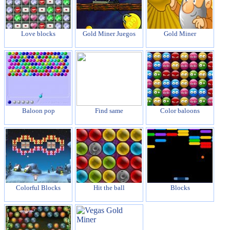
Love blocks
Gold Miner Juegos
Gold Miner
Baloon pop
Find same
Color baloons
Colorful Blocks
Hit the ball
Blocks