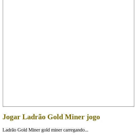
Jogar Ladrão Gold Miner jogo
Ladrão Gold Miner gold miner carregando...