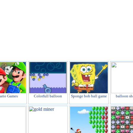
ario Games
Colorfull balloon
Sponge bob ball game
balloon sh