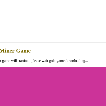
 Miner Game
game will startint... please wait gold game downloading...