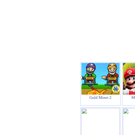
Gold Miner 2
M