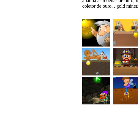
apanha as moedas de ouro, h
coletor de ouro. . gold miner